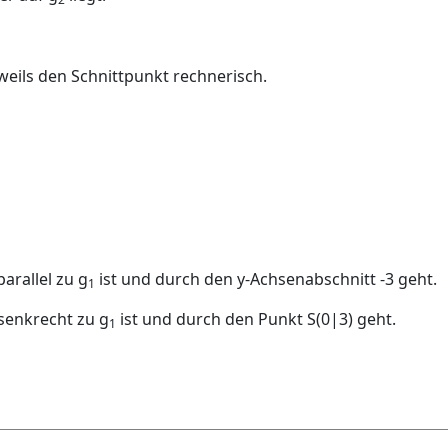
eils den Schnittpunkt rechnerisch.
parallel zu
g
ist und durch den y-Achsenabschnitt
-
3
geht.
1
 senkrecht zu
g
ist und durch den Punkt
S
(0
|
3)
geht.
1