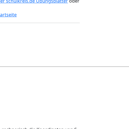
ler schulkreis.de Übungsblätter
oder
artseite