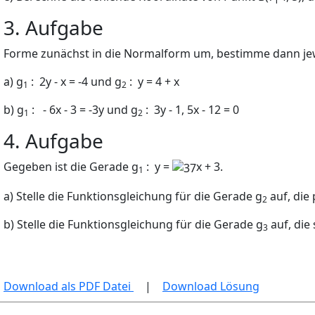
3. Aufgabe
Forme zunächst in die Normalform um, bestimme dann jew
a)
g
:
2
y
-
x
=
-
4
und
g
:
y
= 4 +
x
1
2
b)
g
:
-
6
x
-
3 =
-
3
y
und
g
:
3
y
-
1
,
5
x
-
12 = 0
1
2
4. Aufgabe
Gegeben ist die Gerade
g
:
y
=
x
+ 3
.
1
a) Stelle die Funktionsgleichung für die Gerade
g
auf, die 
2
b) Stelle die Funktionsgleichung für die Gerade
g
auf, die
3
Download als PDF Datei
|
Download Lösung