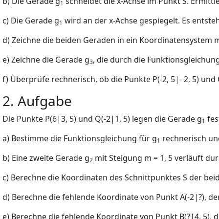
b) Die Gerade
g
schneidet die x-Achse im Punkt
S
. Ermitt
1
c) Die Gerade
g
wird an der x-Achse gespiegelt. Es entste
1
d) Zeichne die beiden Geraden in ein Koordinatensystem 
e) Zeichne die Gerade
g
, die durch die Funktionsgleichun
3
f) Überprüfe rechnerisch, ob die Punkte
P
(
-
2
,
5
|-
2
,
5)
und
2. Aufgabe
Die Punkte
P
(6
|
3
,
5)
und
Q
(
-
2
|
1
,
5)
legen die Gerade
g
fes
1
a) Bestimme die Funktionsgleichung für
g
rechnerisch un
1
b) Eine zweite Gerade
g
mit Steigung
m
= 1
,
5
verläuft du
2
c) Berechne die Koordinaten des Schnittpunktes
S
der bei
d) Berechne die fehlende Koordinate von Punkt
A
(
-
2
|
?)
, de
e) Berechne die fehlende Koordinate von Punkt
B
(?
|
4
,
5)
, 