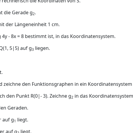
le rechnerisch die Koordinaten von
S
.
ht die Gerade
g
.
2
mit der Längeneinheit
1
cm
.
g
4
y
-
8
x
= 8
bestimmt ist, in das Koordinatensystem.
Q
(1
,
5
|
5)
auf
g
liegen.
3
t.
d zeichne den Funktionsgraphen in ein Koordinatensystem
rch den Punkt
R
(0
|-
3)
. Zeichne
g
in das Koordinatensystem
2
den Geraden.
r auf
g
liegt.
1
der auf
g
liegt.
2