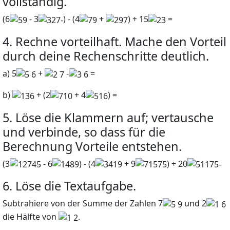
vollständig.
(6
-
3
)
-
(4
+
) + 15
=
4. Rechne vorteilhaft. Mache den Vorteil
durch deine Rechenschritte deutlich.
a)
5
+
-
=
b)
+ (2
+ 4
) =
5. Löse die Klammern auf; vertausche
und verbinde, so dass für die
Berechnung Vorteile entstehen.
(3
-
6
)
-
(4
+ 9
) + 20
6. Löse die Textaufgabe.
Subtrahiere von der Summe der Zahlen
7
und
2
die Hälfte von
.