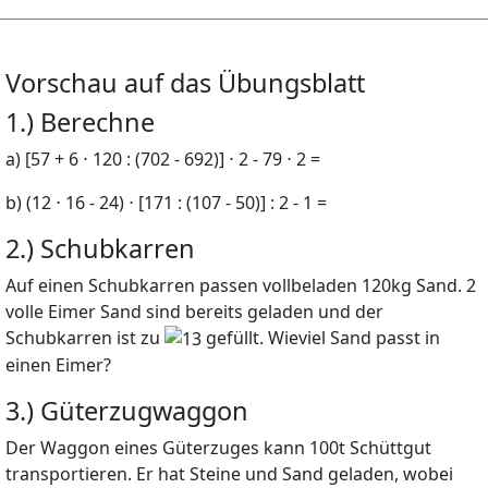
Vorschau auf das Übungsblatt
1.) Berechne
a)
[57 + 6
⋅
120 : (702
-
692)]
⋅
2
-
79
⋅
2 =
b)
(12
⋅
16
-
24)
⋅
[171 : (107
-
50)] : 2
-
1 =
2.) Schubkarren
Auf einen Schubkarren passen vollbeladen
120
kg
Sand. 2
volle Eimer Sand sind bereits geladen und der
Schubkarren ist zu
gefüllt. Wieviel Sand passt in
einen Eimer?
3.) Güterzugwaggon
Der Waggon eines Güterzuges kann
100
t
Schüttgut
transportieren. Er hat Steine und Sand geladen, wobei