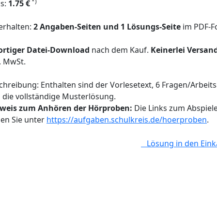
*)
is:
1.75 €
 erhalten:
2 Angaben-Seiten und 1 Lösungs-Seite
im PDF-F
ortiger Datei-Download
nach dem Kauf.
Keinerlei Versan
l. MwSt.
chreibung: Enthalten sind der Vorlesetext, 6 Fragen/Arbei
 die vollständige Musterlösung.
weis zum Anhören der Hörproben:
Die Links zum Abspiele
den Sie unter
https://aufgaben.schulkreis.de/hoerproben
.
Lösung in den Eink