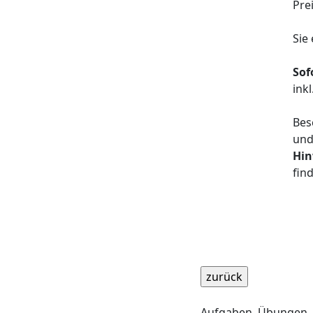
Pre
Sie
Sof
ink
Bes
und
Hin
fin
Aufgaben, Übungen